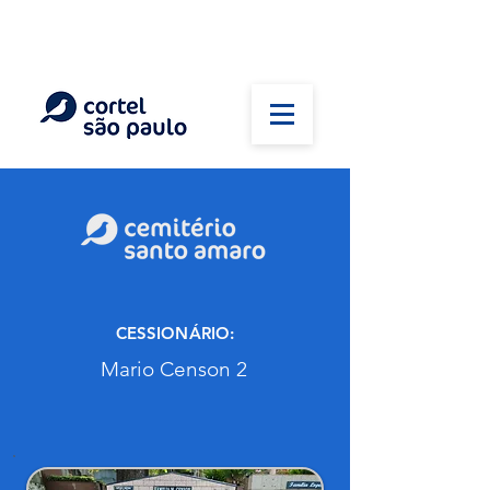
(11) 5026-2750
Em caso de óbito:
Plantão 24 horas
CESSIONÁRIO:
Mario Censon 2