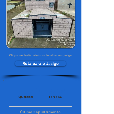
Clique no botão abaixo e localize seu jazigo
Rota para o Jazigo
17
2526
Quadra
Terreno
Último Sepultamento