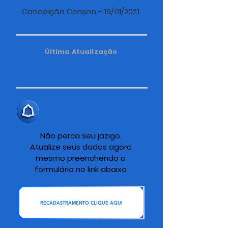
Conceição Censon - 19/01/2021
Última Atualização
ALERTA IMPORTANTE
Não perca seu jazigo.
Atualize seus dados agora
mesmo preenchendo o
formulário no link abaixo
RECADASTRAMENTO CLIQUE AQUI