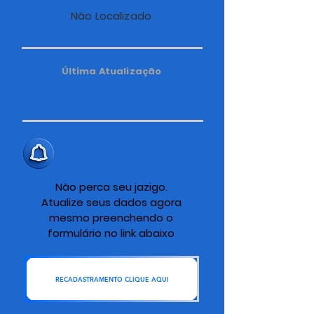
Não Localizado
Última Atualização
ALERTA IMPORTANTE
Não perca seu jazigo.
Atualize seus dados agora
mesmo preenchendo o
formulário no link abaixo
RECADASTRAMENTO CLIQUE AQUI