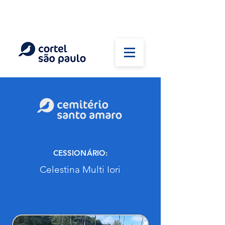
(11) 5026-2750
Em caso de óbito:
Plantão 24 horas
CESSIONÁRIO:
Celestina Multi Iori