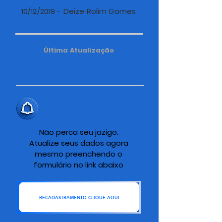
10/12/2019 - Deize Rolim Gomes
Última Atualização
ALERTA IMPORTANTE
Não perca seu jazigo.
Atualize seus dados agora
mesmo preenchendo o
formulário no link abaixo
RECADASTRAMENTO CLIQUE AQUI