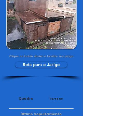
Clique no botão abaixo e localize seu jazigo
Rota para o Jazigo
31
30
Quadra
Terreno
Último Sepultamento