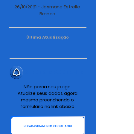
26/10/2021 - Jesmane Estrelle
Branco
Última Atualização
ALERTA IMPORTANTE
Não perca seu jazigo.
Atualize seus dados agora
mesmo preenchendo o
formulário no link abaixo
RECADASTRAMENTO CLIQUE AQUI