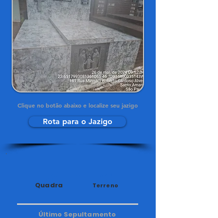
Clique no botão abaixo e localize seu jazigo
Rota para o Jazigo
34
178
Quadra
Terreno
Último Sepultamento