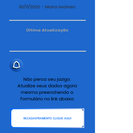
30/11/2020 - Maria Iwaniec
Última Atualização
ALERTA IMPORTANTE
Não perca seu jazigo.
Atualize seus dados agora
mesmo preenchendo o
formulário no link abaixo
RECADASTRAMENTO CLIQUE AQUI