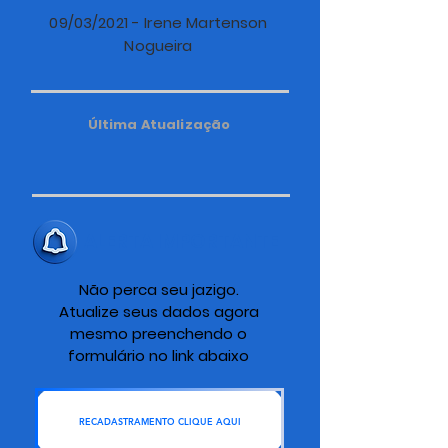
09/03/2021 - Irene Martenson
Nogueira
Última Atualização
ALERTA IMPORTANTE
Não perca seu jazigo.
Atualize seus dados agora
mesmo preenchendo o
formulário no link abaixo
RECADASTRAMENTO CLIQUE AQUI