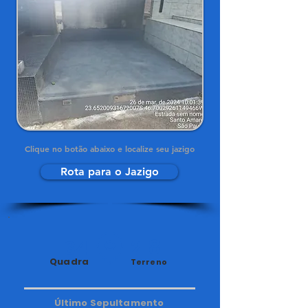
Clique no botão abaixo e localize seu jazigo
Rota para o Jazigo
34
218
Quadra
Terreno
Último Sepultamento