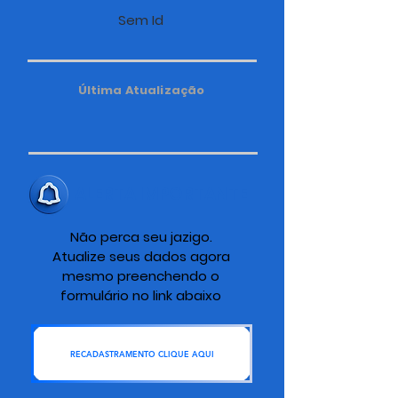
Sem Id
Última Atualização
ALERTA IMPORTANTE
Não perca seu jazigo.
Atualize seus dados agora
mesmo preenchendo o
formulário no link abaixo
RECADASTRAMENTO CLIQUE AQUI