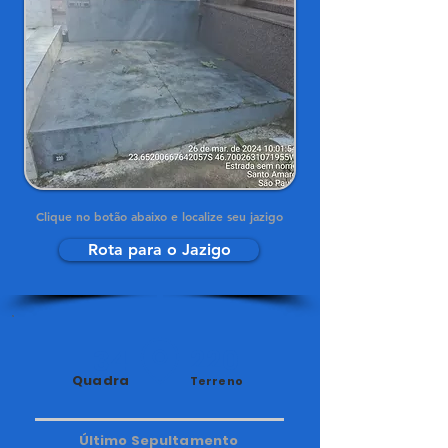
Clique no botão abaixo e localize seu jazigo
Rota para o Jazigo
34
220
Quadra
Terreno
Último Sepultamento