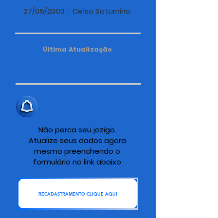
27/05/2003 - Celso Saturnino
Última Atualização
ALERTA IMPORTANTE
Não perca seu jazigo.
Atualize seus dados agora
mesmo preenchendo o
formulário no link abaixo
RECADASTRAMENTO CLIQUE AQUI