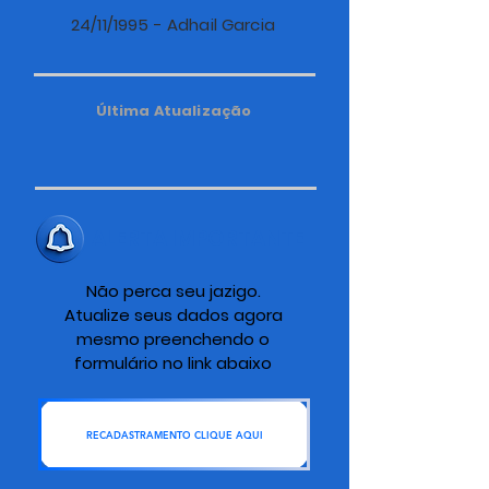
24/11/1995 - Adhail Garcia
Última Atualização
ALERTA IMPORTANTE
Não perca seu jazigo.
Atualize seus dados agora
mesmo preenchendo o
formulário no link abaixo
RECADASTRAMENTO CLIQUE AQUI