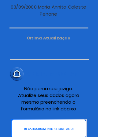
03/09/2000 Maria Annita Caleste
Penone
Última Atualização
ALERTA IMPORTANTE
Não perca seu jazigo.
Atualize seus dados agora
mesmo preenchendo o
formulário no link abaixo
RECADASTRAMENTO CLIQUE AQUI