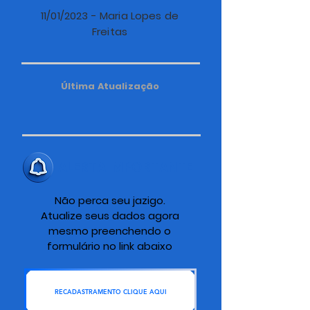
11/01/2023 - Maria Lopes de
Freitas
Última Atualização
ALERTA IMPORTANTE
Não perca seu jazigo.
Atualize seus dados agora
mesmo preenchendo o
formulário no link abaixo
RECADASTRAMENTO CLIQUE AQUI