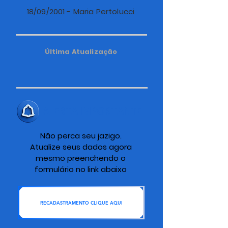
18/09/2001 - Maria Pertolucci
Última Atualização
ALERTA IMPORTANTE
Não perca seu jazigo.
Atualize seus dados agora
mesmo preenchendo o
formulário no link abaixo
RECADASTRAMENTO CLIQUE AQUI