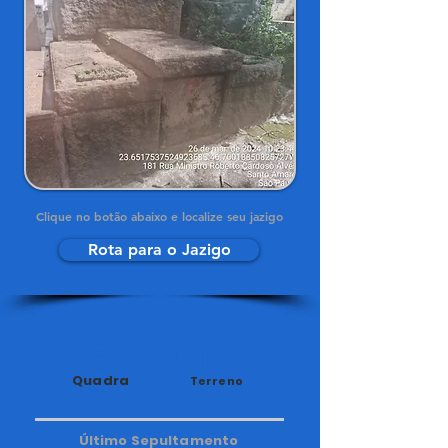
Clique no botão abaixo e localize seu jazigo
Rota para o Jazigo
34
284
Quadra
Terreno
Último Sepultamento