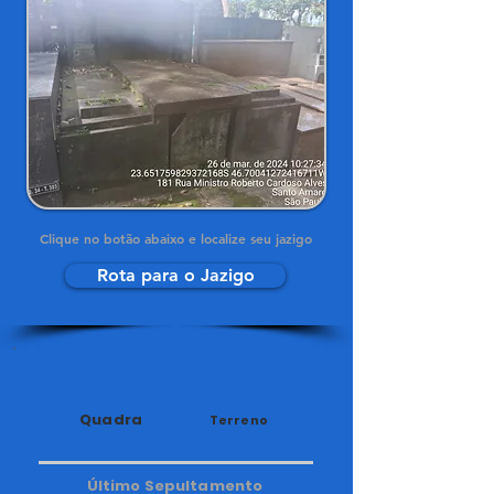
Clique no botão abaixo e localize seu jazigo
Rota para o Jazigo
34
302
Quadra
Terreno
Último Sepultamento