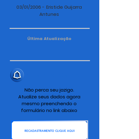
03/01/2006 - Eristide Guijarra
Antunes
Última Atualização
ALERTA IMPORTANTE
Não perca seu jazigo.
Atualize seus dados agora
mesmo preenchendo o
formulário no link abaixo
RECADASTRAMENTO CLIQUE AQUI