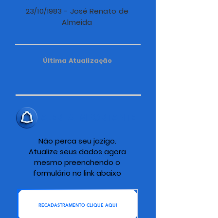
23/10/1983 - José Renato de
Almeida
Última Atualização
ALERTA IMPORTANTE
Não perca seu jazigo.
Atualize seus dados agora
mesmo preenchendo o
formulário no link abaixo
RECADASTRAMENTO CLIQUE AQUI