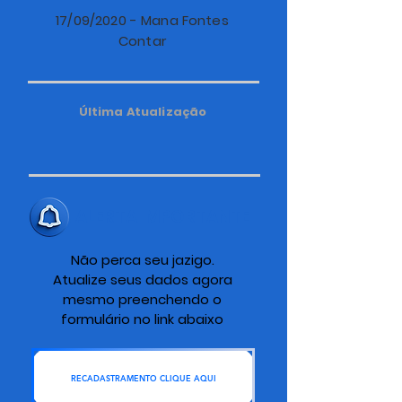
17/09/2020 - Mana Fontes
Contar
Última Atualização
ALERTA IMPORTANTE
Não perca seu jazigo.
Atualize seus dados agora
mesmo preenchendo o
formulário no link abaixo
RECADASTRAMENTO CLIQUE AQUI