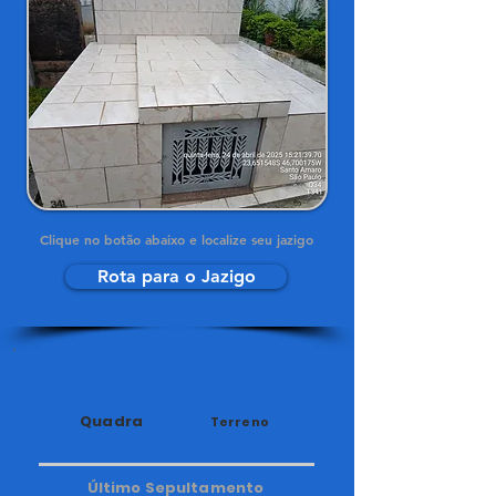
Clique no botão abaixo e localize seu jazigo
Rota para o Jazigo
34
341
Quadra
Terreno
Último Sepultamento