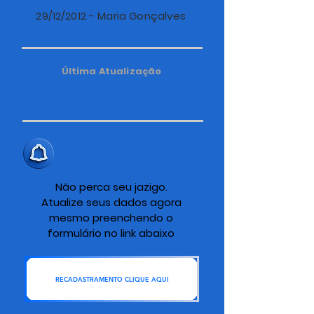
29/12/2012 - Maria Gonçalves
Última Atualização
ALERTA IMPORTANTE
Não perca seu jazigo.
Atualize seus dados agora
mesmo preenchendo o
formulário no link abaixo
RECADASTRAMENTO CLIQUE AQUI