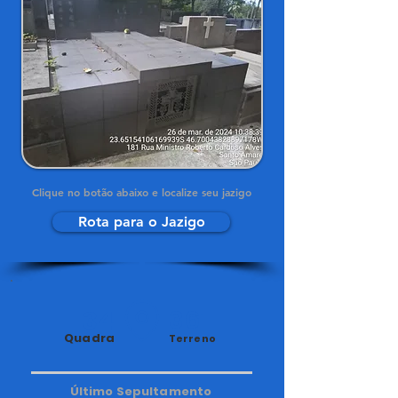
Clique no botão abaixo e localize seu jazigo
Rota para o Jazigo
34
361
Quadra
Terreno
Último Sepultamento