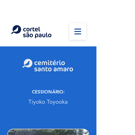
(11) 5026-2750
Em caso de óbito:
Plantão 24 horas
CESSIONÁRIO:
Tiyoko Toyooka