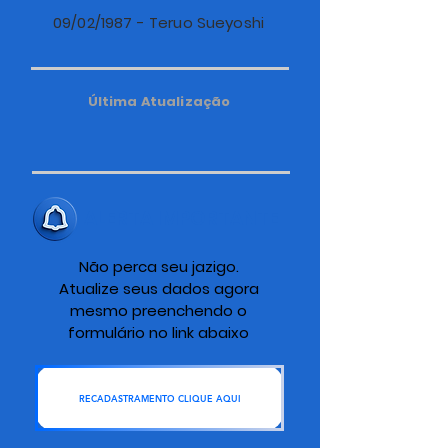
09/02/1987 - Teruo Sueyoshi
Última Atualização
ALERTA IMPORTANTE
Não perca seu jazigo.
Atualize seus dados agora
mesmo preenchendo o
formulário no link abaixo
RECADASTRAMENTO CLIQUE AQUI