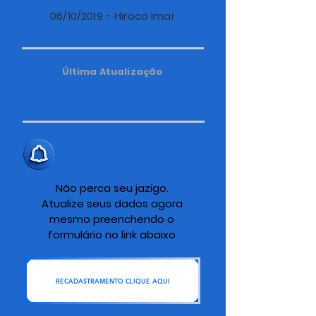
06/10/2019 - Hiroco Imai
Última Atualização
ALERTA IMPORTANTE
Não perca seu jazigo.
Atualize seus dados agora
mesmo preenchendo o
formulário no link abaixo
RECADASTRAMENTO CLIQUE AQUI