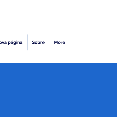
ras
ova página
Sobre
More