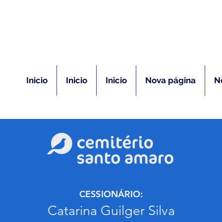
(11) 5026-2750
m caso de óbito:
Plantão 24 ho
Inicio
Inicio
Inicio
Nova página
N
CESSIONÁRIO:
Catarina Guilger Silva