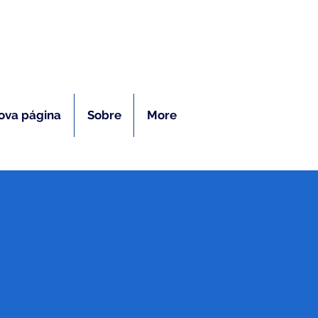
ras
ova página
Sobre
More