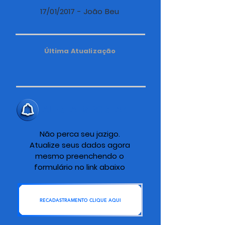
17/01/2017 - João Beu
Última Atualização
ALERTA IMPORTANTE
Não perca seu jazigo.
Atualize seus dados agora
mesmo preenchendo o
formulário no link abaixo
RECADASTRAMENTO CLIQUE AQUI