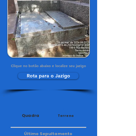
Clique no botão abaixo e localize seu jazigo
Rota para o Jazigo
24
38
Quadra
Terreno
Último Sepultamento