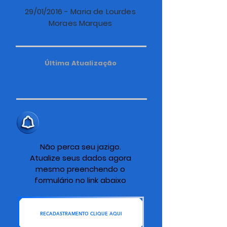
29/01/2016 - Maria de Lourdes
Moraes Marques
Última Atualização
ALERTA IMPORTANTE
Não perca seu jazigo.
Atualize seus dados agora
mesmo preenchendo o
formulário no link abaixo
RECADASTRAMENTO CLIQUE AQUI