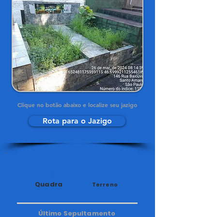
Clique no botão abaixo e localize seu jazigo
Rota para o Jazigo
27
34
Quadra
Terreno
Último Sepultamento