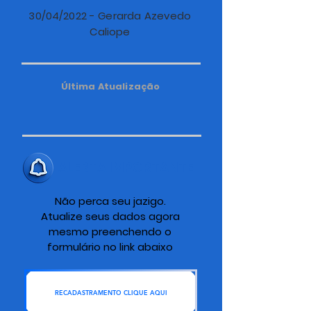
30/04/2022 - Gerarda Azevedo
Caliope
Última Atualização
ALERTA IMPORTANTE
Não perca seu jazigo.
Atualize seus dados agora
mesmo preenchendo o
formulário no link abaixo
RECADASTRAMENTO CLIQUE AQUI