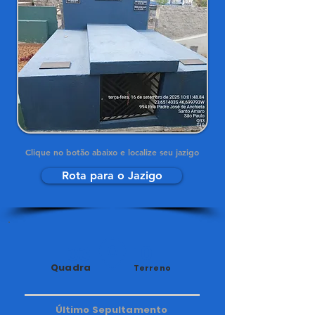
Clique no botão abaixo e localize seu jazigo
Rota para o Jazigo
33
10
Quadra
Terreno
Último Sepultamento