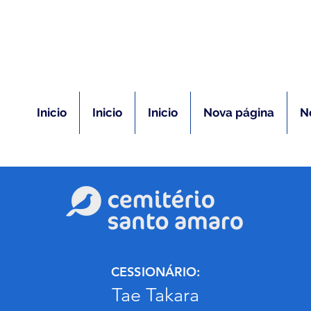
(11) 5026-2750
m caso de óbito:
Plantão 24 ho
Inicio
Inicio
Inicio
Nova página
N
CESSIONÁRIO:
Tae Takara