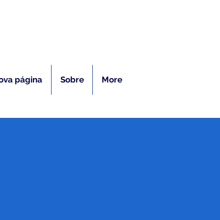
ras
ova página
Sobre
More