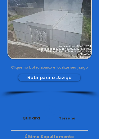
Clique no botão abaixo e localize seu jazigo
Rota para o Jazigo
34
226
Quadra
Terreno
Último Sepultamento