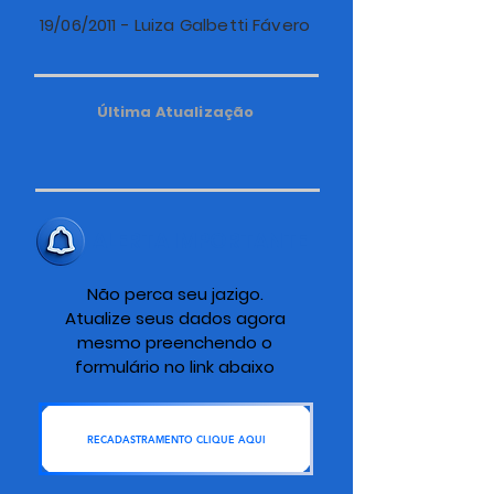
19/06/2011 - Luiza Galbetti Fávero
Última Atualização
ALERTA IMPORTANTE
Não perca seu jazigo.
Atualize seus dados agora
mesmo preenchendo o
formulário no link abaixo
RECADASTRAMENTO CLIQUE AQUI