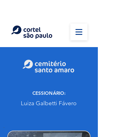
(11) 5026-2750
Em caso de óbito:
Plantão 24 horas
CESSIONÁRIO:
Luiza Galbetti Fávero