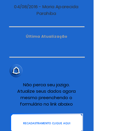
04/08/2016 - Maria Aparecida
Parahiba
Última Atualização
ALERTA IMPORTANTE
Não perca seu jazigo.
Atualize seus dados agora
mesmo preenchendo o
formulário no link abaixo
RECADASTRAMENTO CLIQUE AQUI