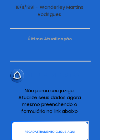
18/11/1991 - Wanderley Martins
Rodrigues
Última Atualização
ALERTA IMPORTANTE
Não perca seu jazigo.
Atualize seus dados agora
mesmo preenchendo o
formulário no link abaixo
RECADASTRAMENTO CLIQUE AQUI