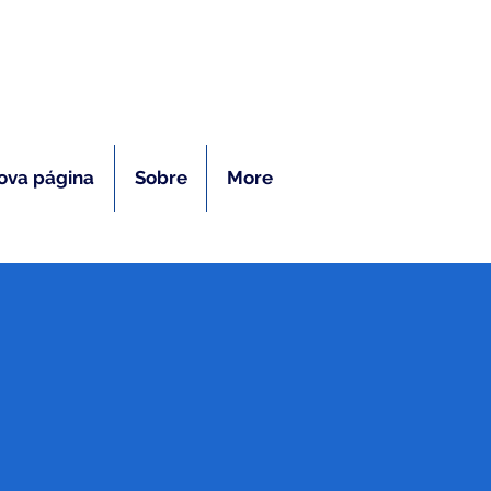
ras
ova página
Sobre
More