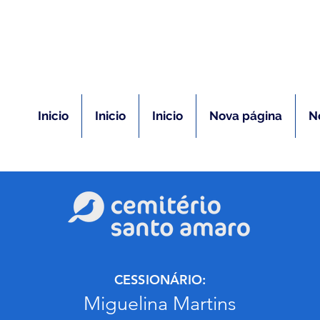
(11) 5026-2750
m caso de óbito:
Plantão 24 ho
Inicio
Inicio
Inicio
Nova página
N
CESSIONÁRIO:
Miguelina Martins