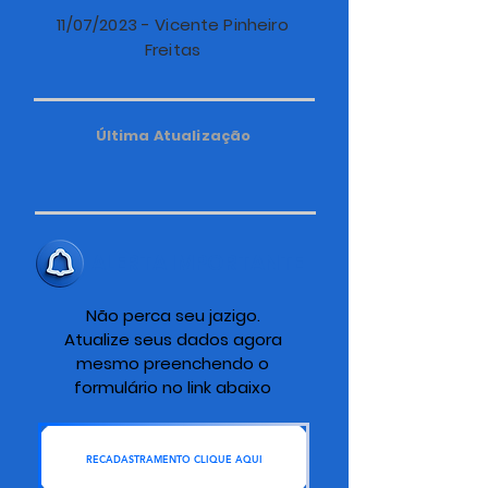
11/07/2023 - Vicente Pinheiro
Freitas
Última Atualização
ALERTA IMPORTANTE
Não perca seu jazigo.
Atualize seus dados agora
mesmo preenchendo o
formulário no link abaixo
RECADASTRAMENTO CLIQUE AQUI