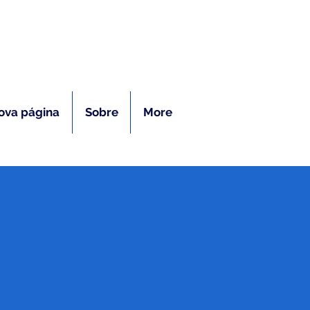
ras
ova página
Sobre
More