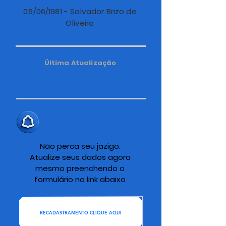
05/06/1981 - Salvador Brizo de
Oliveiro
Última Atualização
ALERTA IMPORTANTE
Não perca seu jazigo.
Atualize seus dados agora
mesmo preenchendo o
formulário no link abaixo
RECADASTRAMENTO CLIQUE AQUI