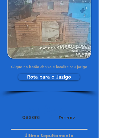
Clique no botão abaixo e localize seu jazigo
Rota para o Jazigo
34
4
Quadra
Terreno
Último Sepultamento