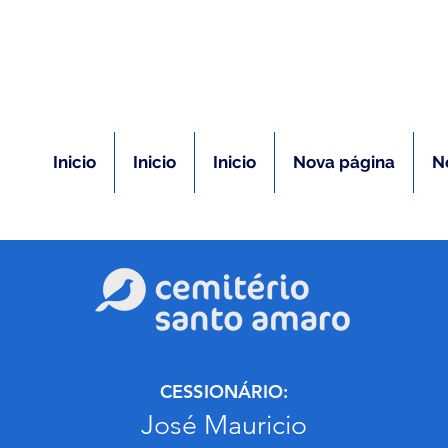
(11) 5026-2750
m caso de óbito:
Plantão 24 ho
Inicio
Inicio
Inicio
Nova página
N
CESSIONÁRIO:
José Mauricio