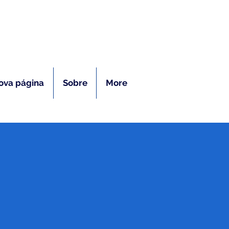
ras
ova página
Sobre
More