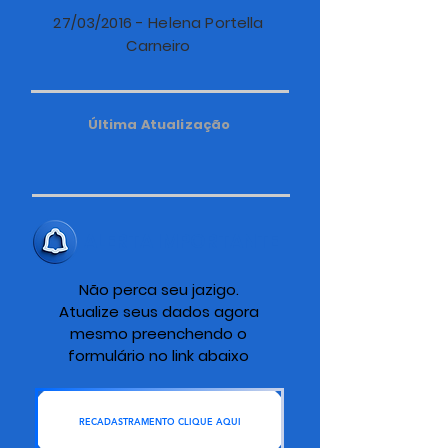
27/03/2016 - Helena Portella
Carneiro
Última Atualização
ALERTA IMPORTANTE
Não perca seu jazigo.
Atualize seus dados agora
mesmo preenchendo o
formulário no link abaixo
RECADASTRAMENTO CLIQUE AQUI