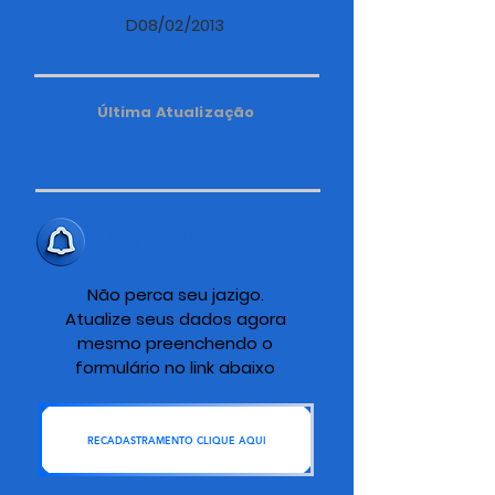
D08/02/2013
Última Atualização
ALERTA IMPORTANTE
Não perca seu jazigo.
Atualize seus dados agora
mesmo preenchendo o
formulário no link abaixo
RECADASTRAMENTO CLIQUE AQUI