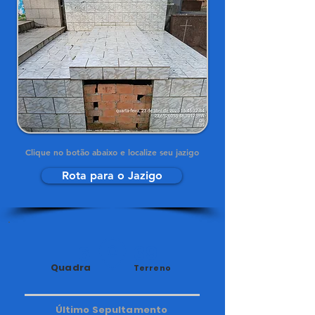
Clique no botão abaixo e localize seu jazigo
Rota para o Jazigo
6
39
Quadra
Terreno
Último Sepultamento