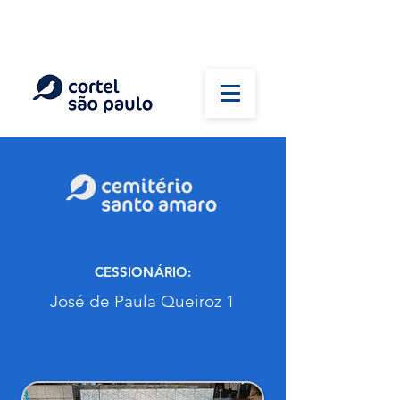
(11) 5026-2750
Em caso de óbito:
Plantão 24 horas
CESSIONÁRIO:
José de Paula Queiroz 1