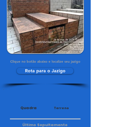
Clique no botão abaixo e localize seu jazigo
Rota para o Jazigo
13
17
Quadra
Terreno
Último Sepultamento