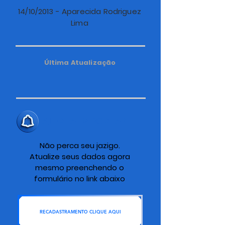
14/10/2013 - Aparecida Rodriguez
Lima
Última Atualização
ALERTA IMPORTANTE
Não perca seu jazigo.
Atualize seus dados agora
mesmo preenchendo o
formulário no link abaixo
RECADASTRAMENTO CLIQUE AQUI