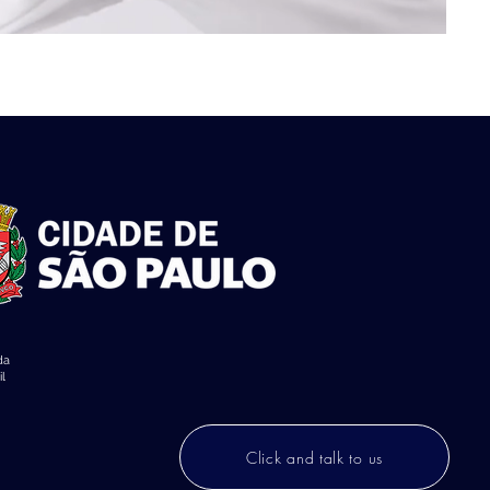
da
l
Click and talk to us