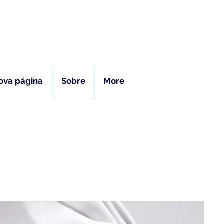
ras
ova página
Sobre
More