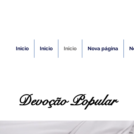
(11) 5026-2750
m caso de óbito:
Plantão 24 ho
Inicio
Inicio
Inicio
Nova página
N
Devoção Popular