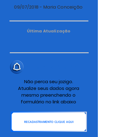
09/07/2018 - Maria Conceição
Última Atualização
ALERTA IMPORTANTE
Não perca seu jazigo.
Atualize seus dados agora
mesmo preenchendo o
formulário no link abaixo
RECADASTRAMENTO CLIQUE AQUI