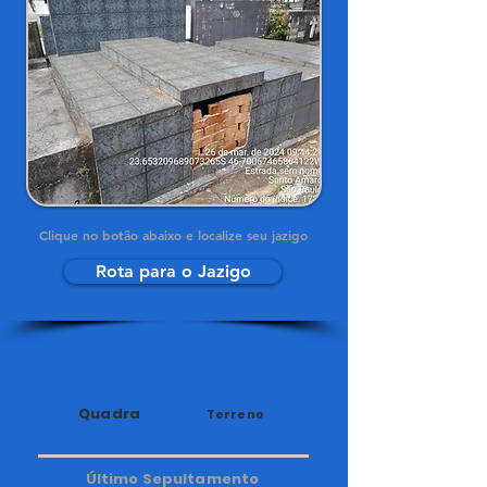
Clique no botão abaixo e localize seu jazigo
Rota para o Jazigo
14
72
Quadra
Terreno
Último Sepultamento