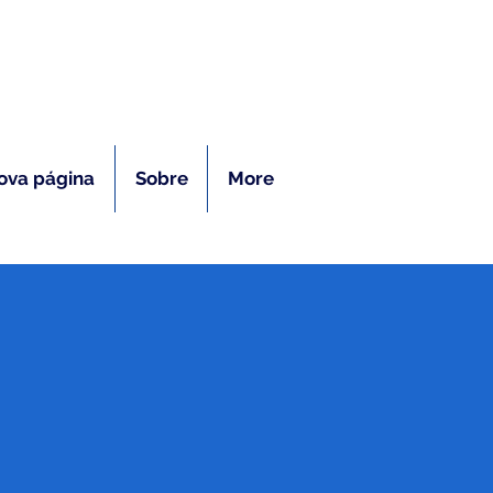
ras
ova página
Sobre
More