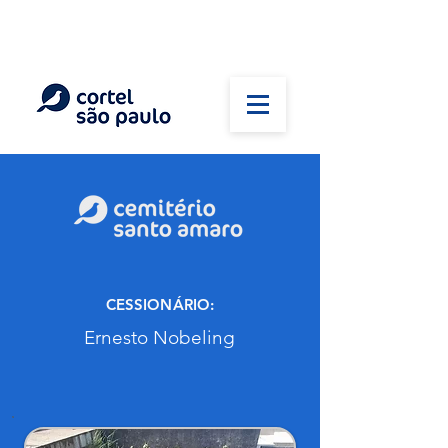
(11) 5026-2750
Em caso de óbito:
Plantão 24 horas
CESSIONÁRIO:
Ernesto Nobeling