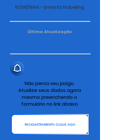
10/08/1994 - Ernesto Nobeling
Última Atualização
ALERTA IMPORTANTE
Não perca seu jazigo.
Atualize seus dados agora
mesmo preenchendo o
formulário no link abaixo
RECADASTRAMENTO CLIQUE AQUI