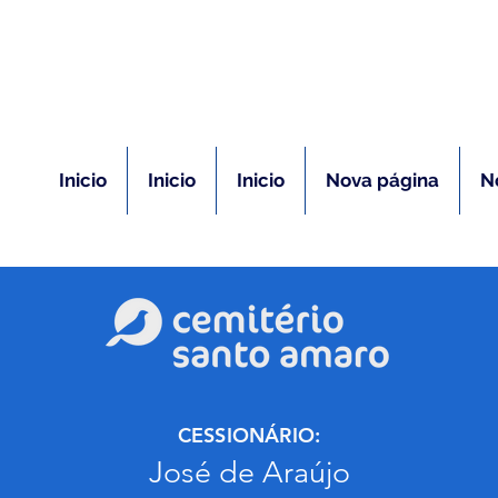
(11) 5026-2750
m caso de óbito:
Plantão 24 ho
Inicio
Inicio
Inicio
Nova página
N
CESSIONÁRIO:
José de Araújo