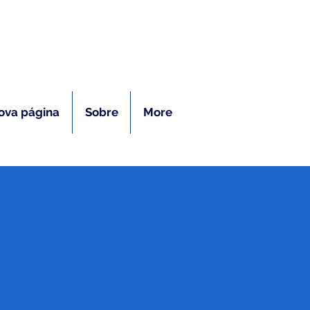
ras
ova página
Sobre
More