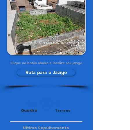
Clique no botão abaixo e localize seu jazigo
Rota para o Jazigo
24
21
Quadra
Terreno
Último Sepultamento