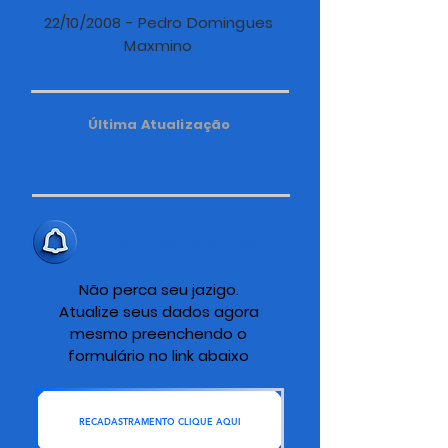
22/10/2008 - Pedro Domingues
Maxmino
Última Atualização
ALERTA IMPORTANTE
Não perca seu jazigo.
Atualize seus dados agora
mesmo preenchendo o
formulário no link abaixo
RECADASTRAMENTO CLIQUE AQUI