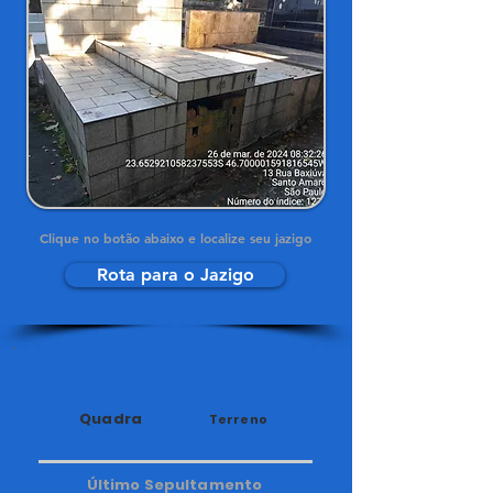
Clique no botão abaixo e localize seu jazigo
Rota para o Jazigo
28
44
Quadra
Terreno
Último Sepultamento