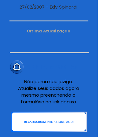
27/02/2007 - Edy Spinardi
Última Atualização
ALERTA IMPORTANTE
Não perca seu jazigo.
Atualize seus dados agora
mesmo preenchendo o
formulário no link abaixo
RECADASTRAMENTO CLIQUE AQUI