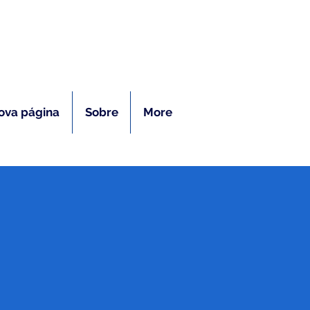
ras
ova página
Sobre
More