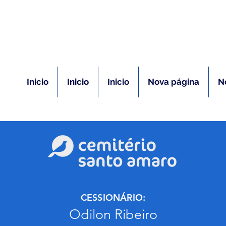
(11) 5026-2750
m caso de óbito:
Plantão 24 ho
Inicio
Inicio
Inicio
Nova página
N
CESSIONÁRIO:
Odilon Ribeiro