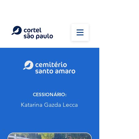
(11) 5026-2750
Em caso de óbito:
Plantão 24 horas
CESSIONÁRIO:
Katarina Gazda Lecca