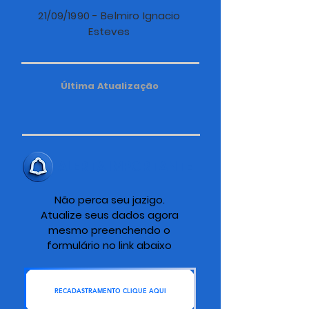
21/09/1990 - Belmiro Ignacio
Esteves
Última Atualização
ALERTA IMPORTANTE
Não perca seu jazigo.
Atualize seus dados agora
mesmo preenchendo o
formulário no link abaixo
RECADASTRAMENTO CLIQUE AQUI