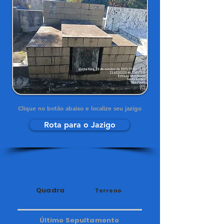
Clique no botão abaixo e localize seu jazigo
Rota para o Jazigo
32
10
Quadra
Terreno
Último Sepultamento