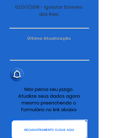
02/07/2018 - Igoiatar Esteves
dos Reis
Última Atualização
ALERTA IMPORTANTE
Não perca seu jazigo.
Atualize seus dados agora
mesmo preenchendo o
formulário no link abaixo
RECADASTRAMENTO CLIQUE AQUI