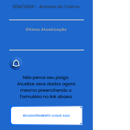
11/06/2005 - Antonia do Carmo
Última Atualização
ALERTA IMPORTANTE
Não perca seu jazigo.
Atualize seus dados agora
mesmo preenchendo o
formulário no link abaixo
RECADASTRAMENTO CLIQUE AQUI