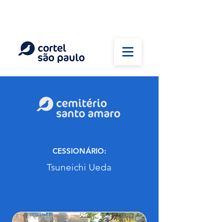
(11) 5026-2750
Em caso de óbito:
Plantão 24 horas
CESSIONÁRIO:
Tsuneichi Ueda