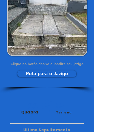
Clique no botão abaixo e localize seu jazigo
Rota para o Jazigo
33
84
Quadra
Terreno
Último Sepultamento