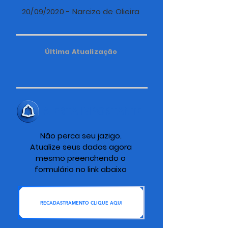
20/09/2020 - Narcizo de Olieira
Última Atualização
ALERTA IMPORTANTE
Não perca seu jazigo.
Atualize seus dados agora
mesmo preenchendo o
formulário no link abaixo
RECADASTRAMENTO CLIQUE AQUI