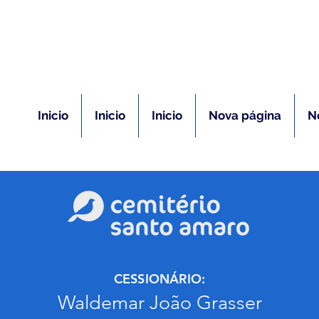
(11) 5026-2750
m caso de óbito:
Plantão 24 ho
Inicio
Inicio
Inicio
Nova página
N
CESSIONÁRIO:
Waldemar João Grasser