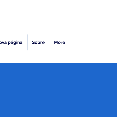
ras
ova página
Sobre
More