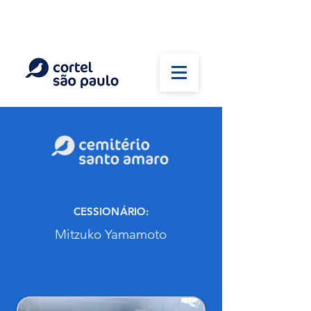
(11) 5026-2750
Em caso de óbito:
Plantão 24 horas
CESSIONÁRIO:
Mitzuko Yamamoto