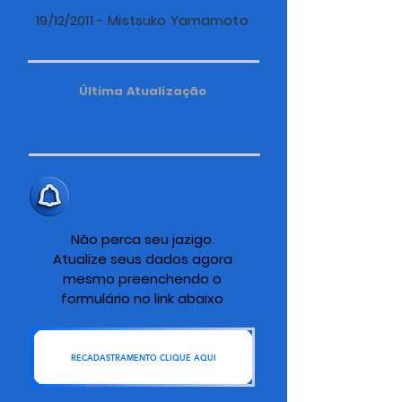
19/12/2011 - Mistsuko Yamamoto
Última Atualização
ALERTA IMPORTANTE
Não perca seu jazigo.
Atualize seus dados agora
mesmo preenchendo o
formulário no link abaixo
RECADASTRAMENTO CLIQUE AQUI