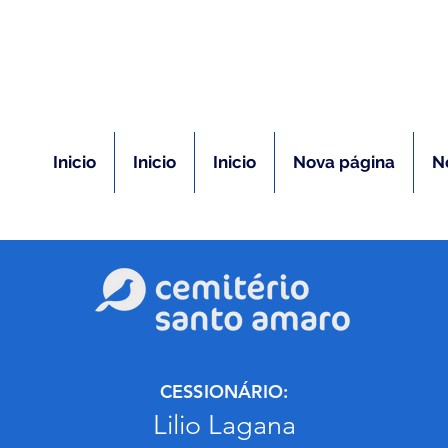
(11) 5026-2750
m caso de óbito:
Plantão 24 ho
Inicio
Inicio
Inicio
Nova página
N
CESSIONÁRIO:
Lilio Lagana