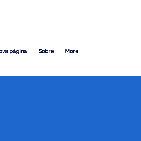
ras
ova página
Sobre
More